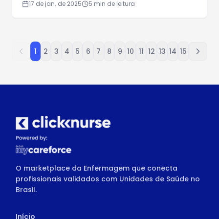
17 de jan. de 2025
5
min de leitura
1
2
3
4
5
6
7
8
9
10
11
12
13
14
15
O marketplace da Enfermagem que conecta
profissionais validados com Unidades de Saúde no
Brasil.
Início